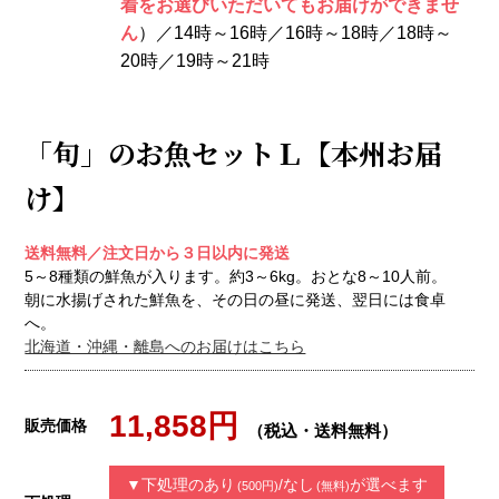
着をお選びいただいてもお届けができませ
ん
）／14時～16時／16時～18時／18時～
20時／19時～21時
「旬」のお魚セットＬ【本州お届
け】
送料無料／注文日から３日以内に発送
5～8種類の鮮魚が入ります。約3～6kg。おとな8～10人前。
朝に水揚げされた鮮魚を、その日の昼に発送、翌日には食卓
へ。
北海道・沖縄・離島へのお届けはこちら
11,858円
販売価格
（税込・送料無料）
▼下処理のあり
/なし
が選べます
(500円)
(無料)